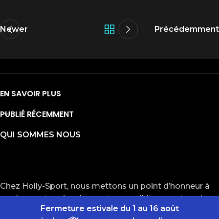
Newer
Précédemment
EN SAVOIR PLUS
PUBLIÉ RÉCEMMENT
QUI SOMMES NOUS
Chez Holly-Sport, nous mettons un point d’honneur à
rendre nos terrains de sport accessibles pour tous les
Fermeture estivale du 1 au 16 août
passionnés de basketball, football, tennis, badminton