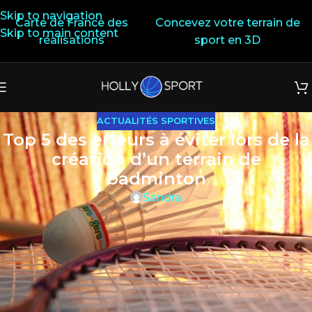
Skip to navigation
Carte de France des
Concevez votre terrain de
Skip to main content
réalisations
sport en 3D
ACTUALITÉS SPORTIVES
Top 5 des erreurs à éviter lors de la
création d’un terrain de
badminton
Sandra
Créer un terrain de badminton chez soi, dans une
collectivité ou un club, est une excellente initiative pour
encourager la pratique de ce sport dynamique,
accessible à tous. Mais comme pour toute installation
sportive, certains pièges sont à éviter pour garantir un
bon confort de jeu, une durabilité optimale et le