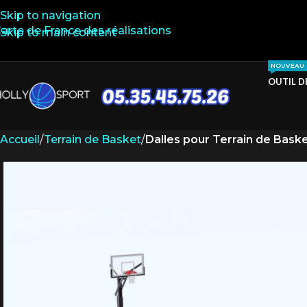
Skip to navigation
arte de France des réalisations
Skip to main content
NOUVEAU
OUTIL D
Accueil
/
Terrain de Basket
/
Dalles pour Terrain de Bask