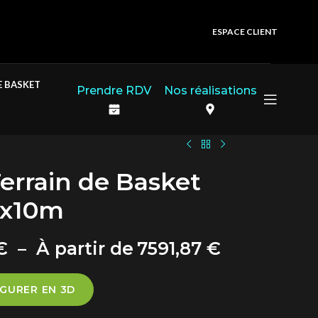
ESPACE CLIENT
E BASKET
Prendre RDV
Nos réalisations
Terrain de Basket
2x10m
€
–
7591,87
€
GURER EN 3D