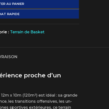
ER AU PANIER
HAT RAPIDE
rie :
Terrain de Basket
IVRAISON
périence proche d’un
 12m x 10m (120m²) est idéal : sa grande
ce, les transitions offensives, les un-
nes sportives extérieures, ce terrain