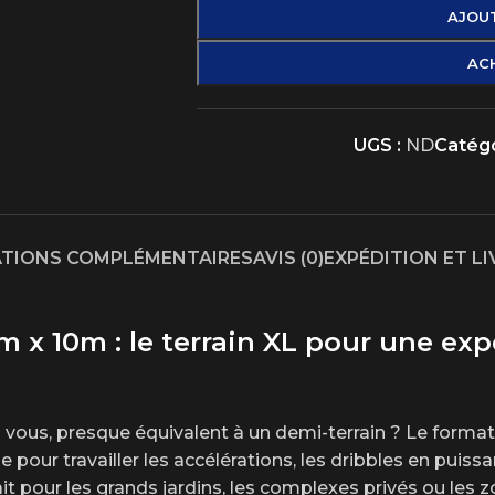
AJOUT
AC
UGS :
ND
Catégo
TIONS COMPLÉMENTAIRES
AVIS (0)
EXPÉDITION ET L
2m x 10m : le terrain XL pour une ex
z vous, presque équivalent à un demi-terrain ? Le format
pour travailler les accélérations, les dribbles en puissan
 pour les grands jardins, les complexes privés ou les zo