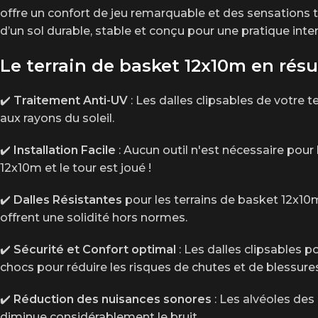
offre un confort de jeu remarquable et des sensations tr
d’un sol durable, stable et conçu pour une pratique inte
Le terrain de basket 12x10m en ré
✔️
Traitement Anti-UV
: Les dalles clipsables de votre 
aux rayons du soleil.
✔️
Installation Facile
: Aucun outil n'est nécessaire pour 
12x10m et le tour est joué !
✔️
Dalles Résistantes
pour les terrains de basket 12x10m
offrent une solidité hors normes.
✔️
Sécurité et Confort optimal
: Les dalles clipsables 
chocs pour réduire les risques de chutes et de blessures
✔️
Réduction des nuisances sonores
: Les alvéoles des 
diminue considérablement le bruit.