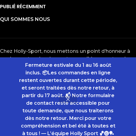
PUBLIÉ RÉCEMMENT
QUI SOMMES NOUS
Chez Holly-Sport, nous mettons un point d’honneur à
rendre nos terrains de sport accessibles pour tous les
Fermeture estivale du 1 au 16 août
passionnés de basketball, football, tennis, badminton
inclus. 📦Les commandes en ligne
et même hockey. Nous sommes à l’écoute de votre
restent ouvertes durant cette période,
projet du début à la fin, et nous mettons tout en
et seront traitées dès notre retour, à
oeuvre pour vous satisfaire. Rejoignez l’aventure Holly
partir du 17 août. 📬 Notre formulaire
Sport !
de contact reste accessible pour
toute demande, que nous traiterons
CATÉGORIES
dès notre retour. Merci pour votre
Tous droits réservés 2026
Réalisation Holly-sport
compréhension et bel été à toutes et
à tous ! — L’équipe Holly Sport 🏀🏐🏓